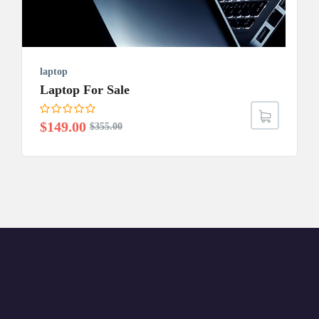
laptop
Laptop For Sale
Prețul
Prețul
$
149.00
$
355.00
inițial
curent
a
este:
fost:
$149.00.
$355.00.