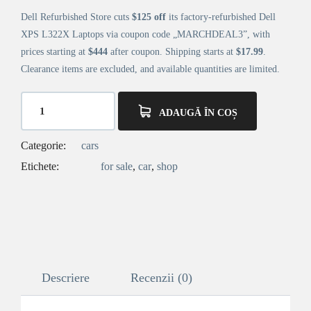
fost:
$149.00.
Dell Refurbished Store cuts
$125 off
its factory-refurbished Dell
$355.00.
XPS L322X Laptops via coupon code „MARCHDEAL3”, with
prices starting at
$444
after coupon. Shipping starts at
$17.99
.
Clearance items are excluded, and available quantities are limited.
ADAUGĂ ÎN COȘ
Categorie:
cars
Etichete:
for sale
,
car
,
shop
Descriere
Recenzii (0)