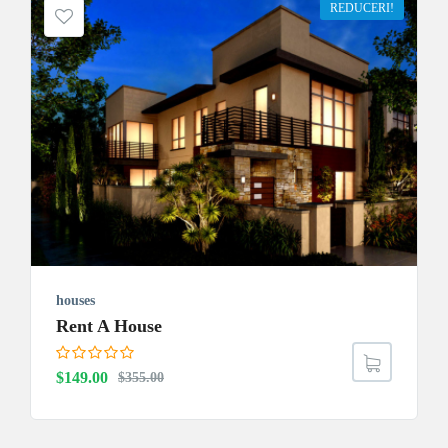
REDUCERI!
houses
Rent A House
Prețul
Prețul
$
149.00
$
355.00
inițial
curent
a
este: