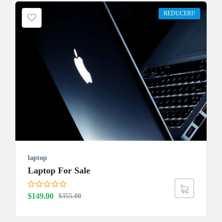
fost:
$149.00.
REDUCERI!
$355.00.
laptop
Laptop For Sale
Prețul
Prețul
$
149.00
$
355.00
inițial
curent