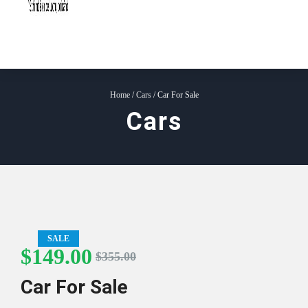
Home
/
Cars
/ Car For Sale
Cars
SALE
$
149.00
Prețul
Prețul
$
355.00
inițial
curent
Car For Sale
a
este: