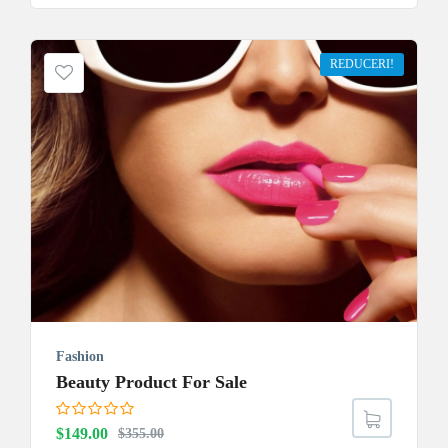
a
este:
fost:
$149.00.
REDUCERI!
$355.00.
Fashion
Beauty Product For Sale
Prețul
Prețul
$
149.00
$
355.00