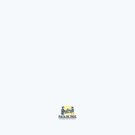
Barca Avariata
2 years ago
Constanța