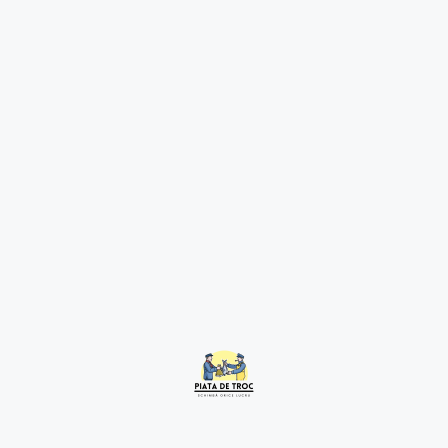
Barca Avariata
2 years ago
Constanța