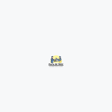
Servicii Veterinare
2 years ago
Timiș