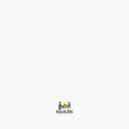
Legume Direct De La
2 years ago
Hunedoara