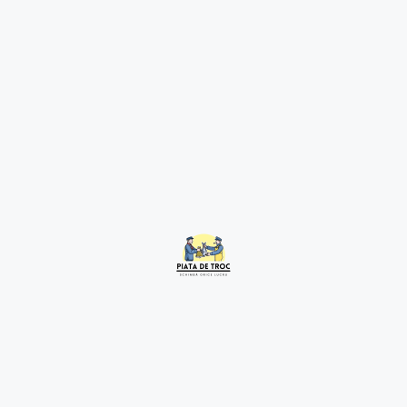
Legume Direct De La
2 years ago
Hunedoara